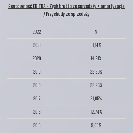
Rentowność EBITDA = Zysk brutto ze sprzedaży + amortyzacja
/ Przychody ze sprzedaży
2022
%
2021
11,14%
2020
14,91%
2019
22,59%
2018
22,26%
2017
21,05%
2016
12,74%
2015
9,65%