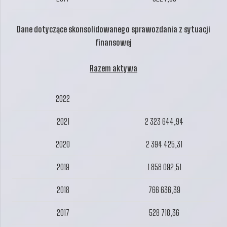
Dane dotyczące skonsolidowanego sprawozdania z sytuacji
finansowej
Razem aktywa
2022
2021
2 323 644,94
2020
2 394 425,31
2019
1 858 092,51
2018
766 636,39
2017
528 718,36