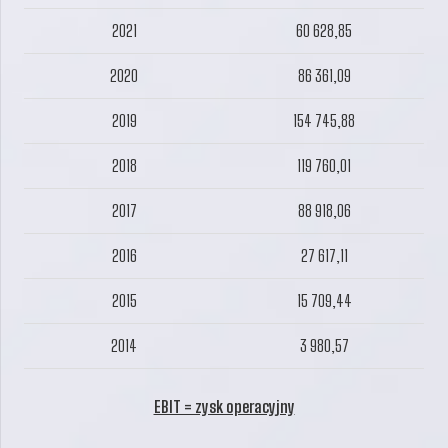
2021
60 628,85
2020
86 361,09
2019
154 745,88
2018
119 760,01
2017
88 918,06
2016
27 617,11
2015
15 709,44
2014
3 980,57
EBIT = zysk operacyjny