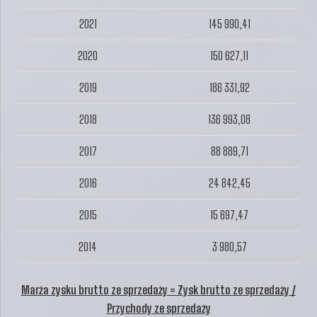
2021
145 990,41
2020
150 627,11
2019
186 331,92
2018
136 993,08
2017
88 889,71
2016
24 842,45
2015
15 697,47
2014
3 980,57
Marża zysku brutto ze sprzedaży = Zysk brutto ze sprzedaży /
Przychody ze sprzedaży