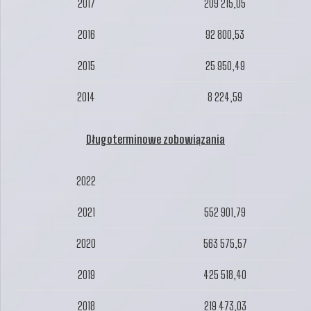
2017
209 215,05
2016
92 800,53
2015
25 950,49
2014
8 224,59
Długoterminowe zobowiązania
2022
2021
552 901,79
2020
563 575,57
2019
425 518,40
2018
219 473,03