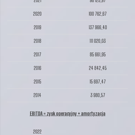
2021
96 125,97
2020
100 762,67
2019
137 966,40
2018
111 020,03
2017
85 661,95
2016
24 842,45
2015
15 697,47
2014
3 980,57
EBITDA = zysk operacyjny + amortyzacja
2022