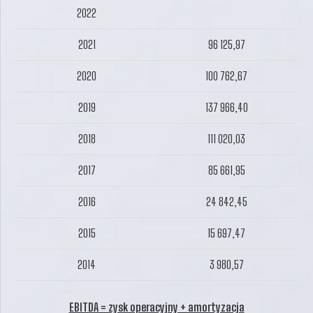
2022
2021
96 125,97
2020
100 762,67
2019
137 966,40
2018
111 020,03
2017
85 661,95
2016
24 842,45
2015
15 697,47
2014
3 980,57
EBITDA = zysk operacyjny + amortyzacja