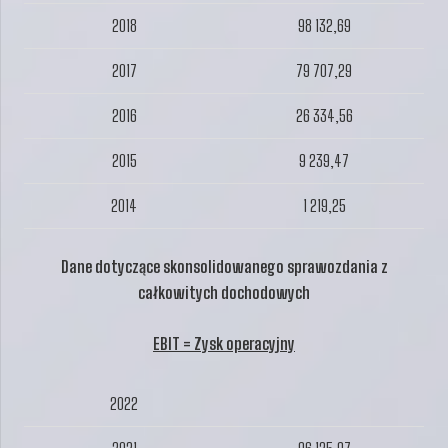
2018
98 132,69
2017
79 707,29
2016
26 334,56
2015
9 239,47
2014
1 219,25
Dane dotyczące skonsolidowanego sprawozdania z
całkowitych dochodowych
EBIT = Zysk operacyjny
2022